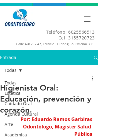
Teléfono:
6025566513
Cel.
3155720723
Calle 4 # 25 - 47, Edificio El Triángulo, Oficina 303
Entrada
Todas
Todas
Higienista Oral:
Estética
Educación, prevención y
Cuidado Oral
corazón.
Agenda Cultural
Por: Eduardo Ramos Garbiras
Arte
Odontólogo, Magister Salud 
Pública
Académica