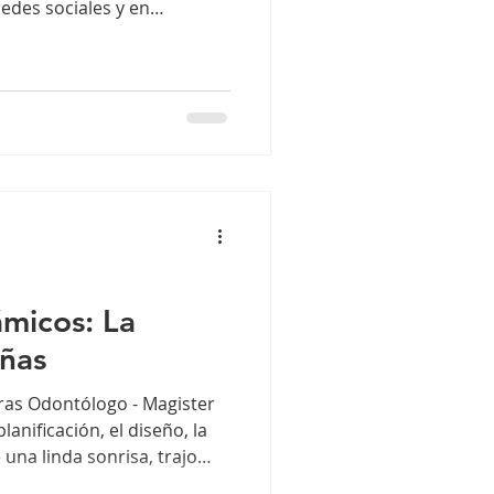
redes sociales y en
ste término ha sido objeto
mente porque no es un
mo tal en las universidades
ello, es una práctica que,
como la nuestra, tiene un
do y técnico, muy alejado
micos: La
eñas
as Odontólogo - Magister
anificación, el diseño, la
una linda sonrisa, trajo
iales odontológicos tanto