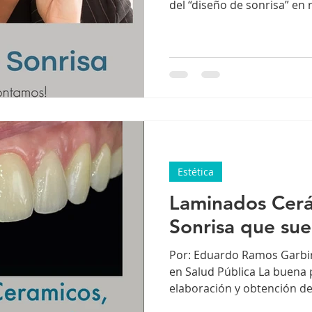
del “diseño de sonrisa” en 
publicidad. Sin embargo, e
de controversia, especial
concepto que se enseñe co
de odontología. A pesar de 
en clínicas especializadas 
enfoque mucho más profun
de la visión superfici
Estética
Laminados Cerá
Sonrisa que su
Por: Eduardo Ramos Garbir
en Salud Pública La buena pl
elaboración y obtención de 
consigo el avance en mater