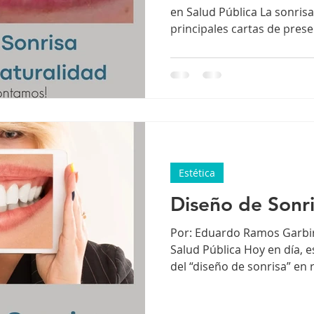
en Salud Pública La sonris
principales cartas de pres
seguridad, bienestar, conf
buen diseño de sonrisa no 
una carrera por “dientes p
creemos que el mejor dise
conserva la mayor cantidad
naturales. Cada sonrisa es 
sonrisas iguales, y por eso,
Estética
Diseño de Sonr
Por: Eduardo Ramos Garbir
Salud Pública Hoy en día, 
del “diseño de sonrisa” en 
publicidad. Sin embargo, e
de controversia, especial