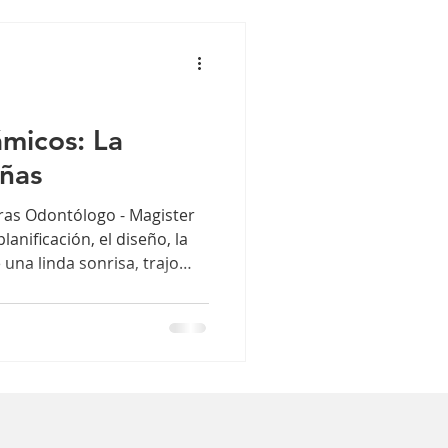
e un tratamiento de
pciones que tienes
micos: La
eñas
as Odontólogo - Magister
anificación, el diseño, la
una linda sonrisa, trajo
iales odontológicos tanto
ra los técnicos de
dificaciones sustanciales en
n de restauraciones
erámicos constituyen una
el paciente lograr una