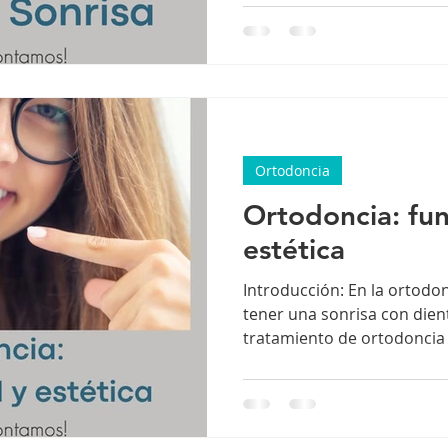
concepto que se enseñe co
de odontología. A pesar de 
en clínicas especializadas 
enfoque mucho más profun
de la visión superfici
Ortodoncia
Ortodoncia: fun
estética
Introducción: En la ortodon
tener una sonrisa con dien
tratamiento de ortodoncia 
la estética, sino también la
entre los maxilares. En O
profesionales capacitados 
oral va más allá de la apa