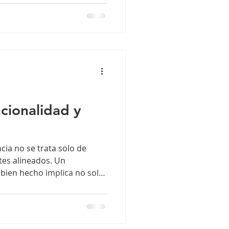
mo tal en las universidades
ello, es una práctica que,
como la nuestra, tiene un
do y técnico, muy alejado
cionalidad y
cia no se trata solo de
tes alineados. Un
bien hecho implica no solo
 correcta relación funcional
dontocedro, contamos con
que entienden que la salud
riencia. Acompáñanos para