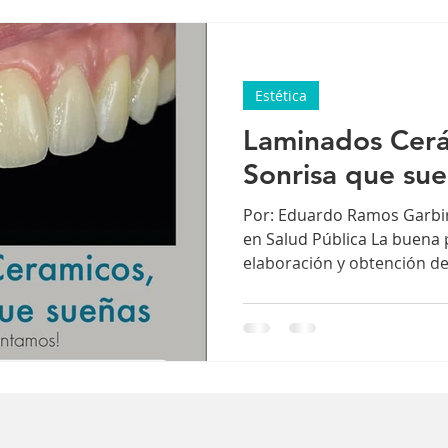
descubrir la importancia d
ortodoncia integral y las o
disponibles. 1. Ortodoncia:
Estética
Laminados Cerá
Sonrisa que su
Por: Eduardo Ramos Garbir
en Salud Pública La buena pl
elaboración y obtención de 
consigo el avance en mater
para el uso clínico como pa
laboratorios dentales y mo
las técnicas de elaboració
estéticas. Los laminados c
excelente alternativa para 
sonrisa funcional y arm