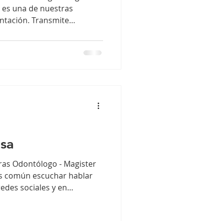
a es una de nuestras
entación. Transmite
ianza… Sin embargo, un
es una fórmula estándar ni
erfectos”. En Odontocedro
ño de sonrisa es aquel que
 posible de los dientes
única. No existen dos
 ant
isa
as Odontólogo - Magister
es común escuchar hablar
redes sociales y en
ste término ha sido objeto
mente porque no es un