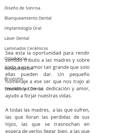
Diseño de Sonrisa
Blanqueamiento Dental
Implantología Oral
Láser Dental
Laminados Cerámicos
Sea esta la oportunidad para rendir 
Ortodoncia
sentido tributo a las madres y sobre 
todo a ese amor tan grande que solo 
Rehabilitación
ellas pueden dar. Un pequeño 
Bruxismo
homenaje a ese ser que nos trajo al 
mundo y con su dedicación y amor, 
Sensibilidad Dental
ayudo a forjar nuestras vidas. 
A todas las madres,  a las que sufren, 
las que lloran las perdidas de sus 
hijos, las que se trasnochan en 
espera de verlos llegar bien, a las que 