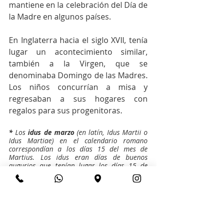
mantiene en la celebración del Día de 
la Madre en algunos países.
En Inglaterra hacia el siglo XVII, tenía 
lugar un acontecimiento similar, 
también a la Virgen, que se 
denominaba Domingo de las Madres. 
Los niños concurrían a misa y 
regresaban a sus hogares con 
regalos para sus progenitoras.
*
 Los 
idus de marzo
 (en latín, Idus Martii o 
Idus Martiae) en el calendario romano 
correspondían a los días 15 del mes de 
Martius. Los idus eran días de buenos 
augurios que tenían lugar los días 15 de 
marzo, mayo, julio y octubre, y los días 13 
del resto de los meses del año.
Día de la Madre