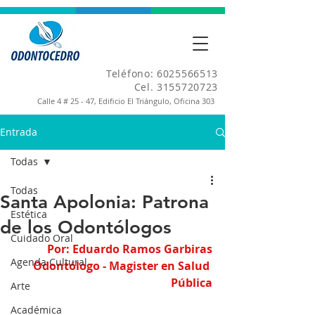
Teléfono:
6025566513
Cel.
3155720723
Calle 4 # 25 - 47, Edificio El Triángulo, Oficina 303
Entrada
Todas
Todas
Santa Apolonia: Patrona
Estética
de los Odontólogos
Cuidado Oral
Por: Eduardo Ramos Garbiras
Agenda Cultural
Odontólogo - Magister en Salud 
Pública
Arte
Académica