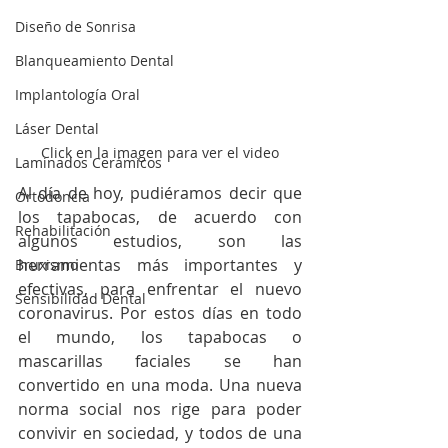
Diseño de Sonrisa
Blanqueamiento Dental
Implantología Oral
Láser Dental
Click en la imagen para ver el video
Laminados Cerámicos
Al día de hoy, pudiéramos decir que 
Ortodoncia
los tapabocas, de acuerdo con 
Rehabilitación
algunos estudios, son las 
herramientas más importantes y 
Bruxismo
efectivas, para enfrentar el nuevo 
Sensibilidad Dental
coronavirus. Por estos días en todo 
el mundo, los tapabocas o 
mascarillas faciales se han 
convertido en una moda. Una nueva 
norma social nos rige para poder 
convivir en sociedad, y todos de una 