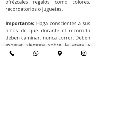
ofrézcales regalos como colores, 
recordatorios o juguetes.
Importante:
 Haga conscientes a sus 
niños de que durante el recorrido 
deben caminar, nunca correr. Deben 
esperar siempre sobre la acera y 
mirar en las dos direcciones antes de 
cruzar la calle. Las calles se cruzan 
por las esquinas y nunca se debe 
correr por entre los carros. Así 
mismo, es ideal que los adultos sean 
muy precavidos en la noche porque 
siempre hay niños en la calle. No 
permita que los niños consuman 
muchos dulces para evitar 
problemas gastrointestinales, su 
consumo bebe ser dosificado y si han 
recogido muchos enseñémosles a 