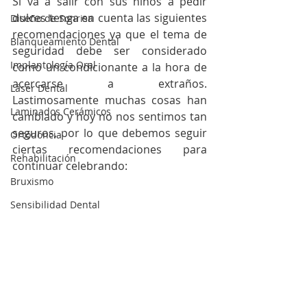
Sí va a salir con sus niños a pedir 
dulces tenga en cuenta las siguientes 
Diseño de Sonrisa
recomendaciones ya que el tema de 
Blanqueamiento Dental
seguridad debe ser considerado 
Implantología Oral
como un condicionante a la hora de 
acercarse a extraños. 
Láser Dental
Lastimosamente muchas cosas han 
Laminados Cerámicos
cambiado y hoy no nos sentimos tan 
seguros, por lo que debemos seguir 
Ortodoncia
ciertas recomendaciones para 
Rehabilitación
continuar celebrando:
Bruxismo
Sensibilidad Dental