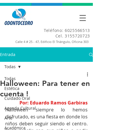
Teléfono:
6025566513
Cel.
3155720723
Calle 4 # 25 - 47, Edificio El Triángulo, Oficina 303
Entrada
Todas
Todas
Halloween: Para tener en
Estética
cuenta !
Cuidado Oral
Por: Eduardo Ramos Garbiras
Agenda Cultural
Halloween siempre lo hemos 
disfrutado, es una fiesta en donde los 
Arte
niños deben seguir siendo el centro. 
Académica