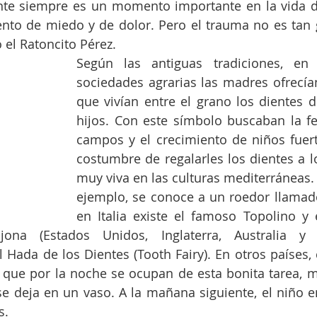
nte siempre es un momento importante en la vida d
to de miedo y de dolor. Pero el trauma no es tan 
 el Ratoncito Pérez. 
Según las antiguas tradiciones, en l
sociedades agrarias las madres ofrecían
que vivían entre el grano los dientes d
hijos. Con este símbolo buscaban la fer
campos y el crecimiento de niños fuert
costumbre de regalarles los dientes a lo
muy viva en las culturas mediterráneas. 
ejemplo, se conoce a un roedor llamado 
en Italia existe el famoso Topolino y
ajona (Estados Unidos, Inglaterra, Australia y F
Hada de los Dientes (Tooth Fairy). En otros países, 
 que por la noche se ocupan de esta bonita tarea, m
e deja en un vaso. A la mañana siguiente, el niño e
. 