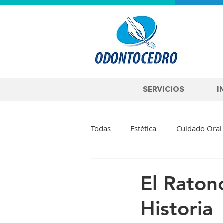
SERVICIOS
I
Todas
Estética
Cuidado Oral
Blanqueamiento Dental
Imp
El Raton
Historia
Rehabilitación
Bruxismo