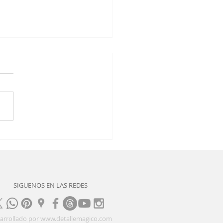
ema de Corte en
tología
SIGUENOS EN LAS REDES
arrollado por
www.detallemagico.com