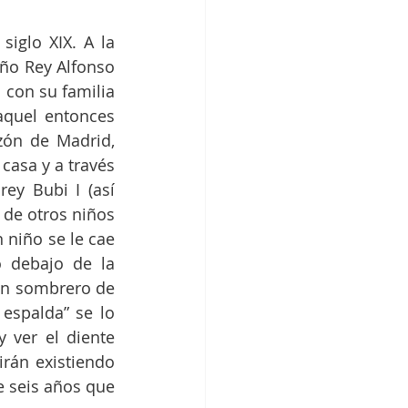
iglo XIX. A la 
ño Rey Alfonso 
 con su familia 
quel entonces 
zón de Madrid, 
casa y a través 
ey Bubi I (así 
 de otros niños 
niño se le cae 
 debajo de la 
n sombrero de 
espalda” se lo 
 ver el diente 
án existiendo 
 seis años que 