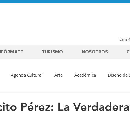
Calle 
NFÓRMATE
TURISMO
NOSOTROS
C
Agenda Cultural
Arte
Académica
Diseño de 
lantología Oral
Láser Dental
Laminados Cerámicos
cito Pérez: La Verdadera
Sensibilidad Dental