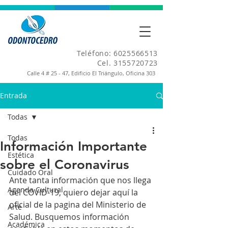
Teléfono:
6025566513
Cel.
3155720723
Calle 4 # 25 - 47, Edificio El Triángulo, Oficina 303
Entrada
Todas
Todas
Información Importante
Estética
sobre el Coronavirus
Cuidado Oral
Ante tanta información que nos llega 
Agenda Cultural
del COVID-19, quiero dejar aquí la 
oficial de la pagina del Ministerio de 
Arte
Salud. Busquemos información 
Académica