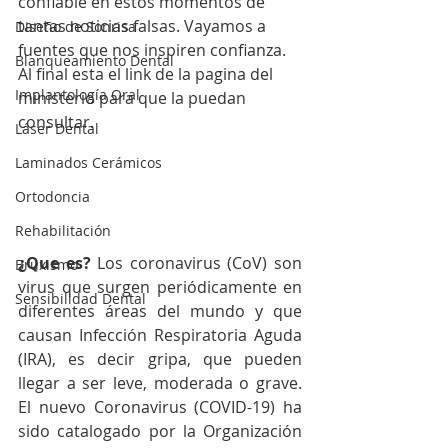
confiable en estos momentos de 
tantas noticias falsas. Vayamos a 
Diseño de Sonrisa
fuentes que nos inspiren confianza. 
Blanqueamiento Dental
Al final esta el link de la pagina del 
Implantología Oral
ministerio para que la puedan 
consultar. 
Láser Dental
Laminados Cerámicos
Ortodoncia
Rehabilitación
¿Que es?
 Los coronavirus (CoV) son 
Bruxismo
virus que surgen periódicamente en 
Sensibilidad Dental
diferentes áreas del mundo y que 
causan Infección Respiratoria Aguda 
(IRA), es decir gripa, que pueden 
llegar a ser leve, moderada o grave. 
El nuevo Coronavirus (COVID-19) ha 
sido catalogado por la Organización 