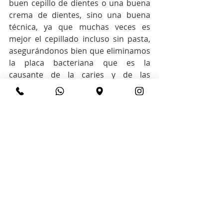
buen cepillo de dientes o una buena 
crema de dientes, sino una buena 
técnica, ya que muchas veces es 
mejor el cepillado incluso sin pasta, 
asegurándonos bien que eliminamos 
la placa bacteriana que es la 
causante de la caries y de las 
enfermedades periodontales. Por 
ello hay que instruir a los niños 
desde pequeños a cepillarse los 
dientes después de cada comida y 
antes de irse a dormir, creándoles el 
hábito de la higiene bucal diaria.
Cuidado Oral