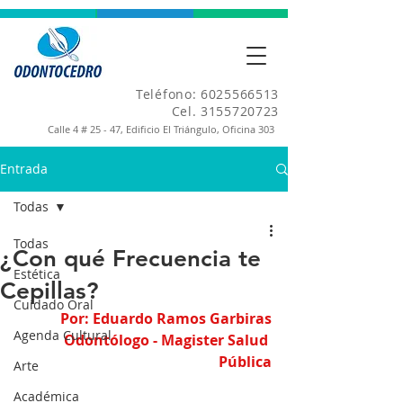
Teléfono:
6025566513
Cel.
3155720723
Calle 4 # 25 - 47, Edificio El Triángulo, Oficina 303
Entrada
Todas
Todas
¿Con qué Frecuencia te
Estética
Cepillas?
Cuidado Oral
Por: Eduardo Ramos Garbiras
Agenda Cultural
Odontólogo - Magister Salud 
Pública
Arte
Académica