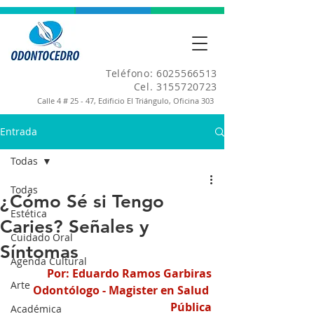
Teléfono:
6025566513
Cel.
3155720723
Calle 4 # 25 - 47, Edificio El Triángulo, Oficina 303
Entrada
Todas
Todas
¿Cómo Sé si Tengo
Estética
Caries? Señales y
Cuidado Oral
Síntomas
Agenda Cultural
Por: Eduardo Ramos Garbiras
Arte
Odontólogo - Magister en Salud 
Pública
Académica